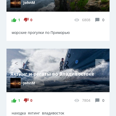
JohnM
1
0
6808
0
морские прогулки по Приморью
<
>
Яхтинг и регаты во Владивостоке
JohnM
1
0
7804
0
находка
яхтинг
владивосток