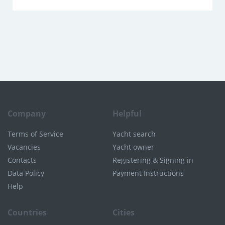
Company
Helpful
Terms of Service
Yacht search
Vacancies
Yacht owner
Contacts
Registering & Signing in
Data Policy
Payment Instructions
Help
Countries
Cities