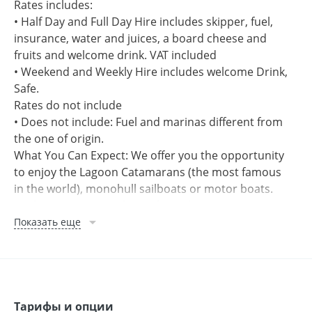
Rates includes:
• Half Day and Full Day Hire includes skipper, fuel,
insurance, water and juices, a board cheese and
fruits and welcome drink. VAT included
• Weekend and Weekly Hire includes welcome Drink,
Safe.
Rates do not include
• Does not include: Fuel and marinas different from
the one of origin.
What You Can Expect: We offer you the opportunity
to enjoy the Lagoon Catamarans (the most famous
in the world), monohull sailboats or motor boats.
We have custom packages for sail or motor trips,
specially created to meet your needs. Whether half-
Показать еще
day, full-day, weekend or even longer tours, we aim
to provide you with a unique and unforgettable
experience. Perfect for your company's events,
meeting of friends, a romantic date or a special
celebration.
Тарифы и опции