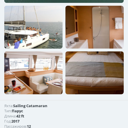
Яхта:
Sailing Catamaran
Тип:
Парус
Длина:
42 ft
Год:
2017
Пассажиров:
12