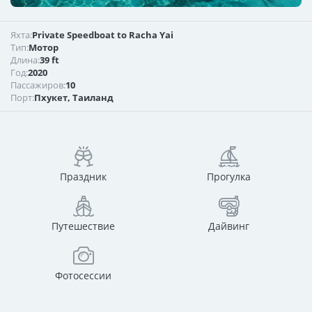
Яхта:
Private Speedboat to Racha Yai
Тип:
Мотор
Длина:
39 ft
Год:
2020
Пассажиров:
10
Порт:
Пхукет, Таиланд
Праздник
Прогулка
Путешествие
Дайвинг
Фотосессии