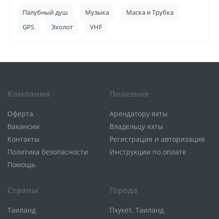
Палубный душ
Музыка
Маска и Трубка
GPS
Эхолот
VHF
Компания
Полезное
Оферта
Арендатору яхты
Вакансии
Владельцу яхты
Контакты
Регистрация и авторизация
Политика безопасности
Инструкции по оплате
Помощь
Страны
Города
Таиланд
Пхукет, Таиланд