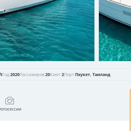
ft
Год:
2020
Пассажиров:
20
Кают:
2
Порт:
Пхукет, Таиланд
Фотосессии