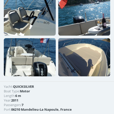
Yacht:
QUICKSILVER
Boat Type:
Motor
Length:
6 m
Year:
2011
Passengers:
7
Port:
06210 Mandelieu-La Napoule, France