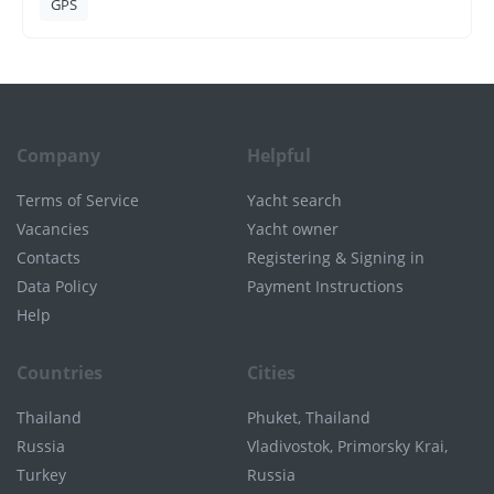
GPS
Company
Helpful
Terms of Service
Yacht search
Vacancies
Yacht owner
Contacts
Registering & Signing in
Data Policy
Payment Instructions
Help
Countries
Cities
Thailand
Phuket, Thailand
Russia
Vladivostok, Primorsky Krai,
Turkey
Russia