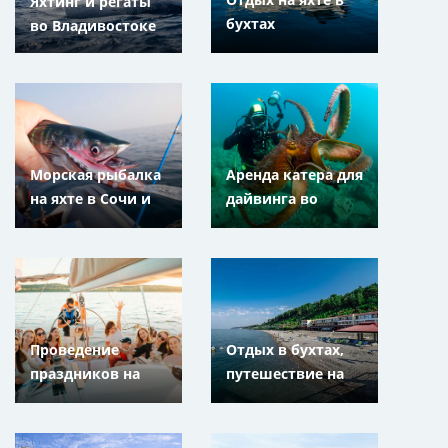
Яхтинг и регаты
бухтах
во Владивостоке
Владивостока и
Находки,
Приморский Край
Морская рыбалка
Аренда катера для
на яхте в Сочи и
дайвинга во
Адлере,
Владивостоке и
Краснодарский
Находке,
край
Приморский Край
Проведение
Отдых в бухтах,
праздников на
путешествие на
парусной или
яхте или катере в
моторной яхте во
Сочи и Адлере,
Владивостоке и
Краснодарский