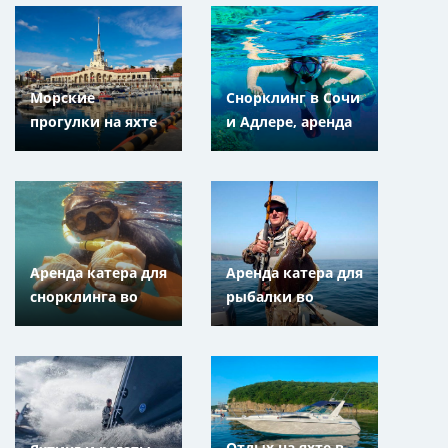
Морские
Снорклинг в Сочи
прогулки на яхте
и Адлере, аренда
в Сочи и Адлере,
катера для
Краснодарский
подводного
край
плавания с
маской, трубкой
и ластами
Аренда катера для
Аренда катера для
снорклинга во
рыбалки во
Владивостоке и
Владивостоке и
Находке,
Находке,
Приморский Край
Приморский Край
Отдых на яхте в