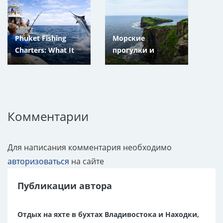
Находке,
край
Приморский Край
Phuket Fishing
Морские
Charters: What It
прогулки и
Really Costs
экскурсии во
Владивостоке и
Находке
Комментарии
Для написания комментария необходимо
авторизоваться
на сайте
Публикации автора
Отдых на яхте в бухтах Владивостока и Находки,