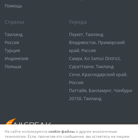
Помощь
Страны
Города
Таиланд
Пхукет, Таиланд
Россия
Владивосток, Приморский
Турция
край, Россия
Индонезия
Самуи, Ko Samui District,
Польша
Сураттхани, Таиланд
Сочи, Краснодарский край,
Россия
Паттайя, Банламунг, Чонбури
20150, Таиланд
На сайте используются
cookie-файлы
и другие аналогичные
технологии. Если, прочитав это сообщение, вы остаетесь на нашем