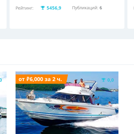
5456,9
Публикаций:
6
Рейтинг:
от ₽6,000 за 2 ч.
0
0,0