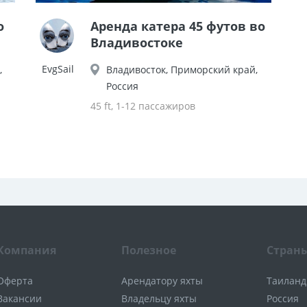
о
Аренда катера 45 футов во
Владивостоке
EvgSail
,
Владивосток, Приморский край,
Россия
45 ft, 1-12 пассажиров
Компания
Полезное
Стран
Оферта
Арендатору яхты
Таиланд
Вакансии
Владельцу яхты
Россия