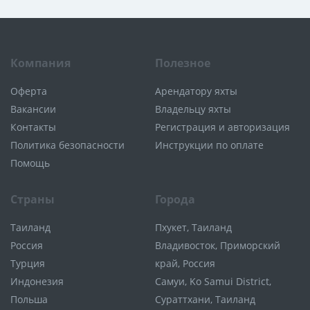
Компания
Полезное
Оферта
Арендатору яхты
Вакансии
Владельцу яхты
Контакты
Регистрация и авторизация
Политика безопасности
Инструкции по оплате
Помощь
Страны
Города
Таиланд
Пхукет, Таиланд
Россия
Владивосток, Приморский
Турция
край, Россия
Индонезия
Самуи, Ko Samui District,
Польша
Сураттхани, Таиланд