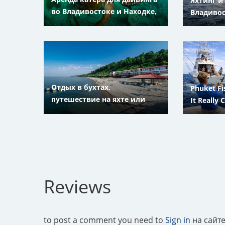
Яхтинг и
во Владивостоке и Находке,
Владиво
Приморский Край
Отдых в бухтах,
Phuket Fi
путешествие на яхте или
It Really 
катере в Сочи и Адлере,
Краснодарский край
Reviews
to post a comment you need to
Sign in
на сайт