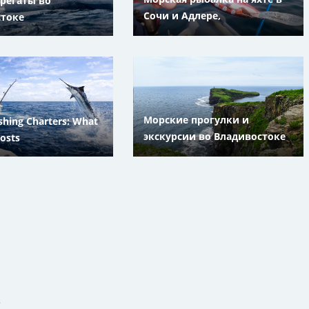
 регаты во
Сочи и Адлере,
стоке
Краснодарский край
Морские прогулки и
shing Charters: What
экскурсии во Владивостоке
Costs
и Находке
е