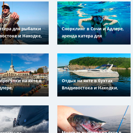
атера для рыбалки
Снорклинг в Сочи и Адлере,
востоке и Находке,
аренда катера для
кий Край
подводного плавания с
маской, трубкой и ластами
прогулки на яхте в
Отдых на яхте в бухтах
длере,
Владивостока и Находки,
рский край
Приморский Край
Морская рыбалка на яхте в