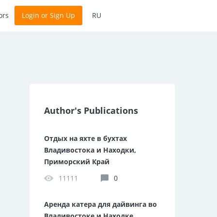
ors
Login or Sign Up
RU
Author's Publications
Отдых на яхте в бухтах
Владивостока и Находки,
Приморский Край
11111
0
Аренда катера для дайвинга во
Владивостоке и Находке,