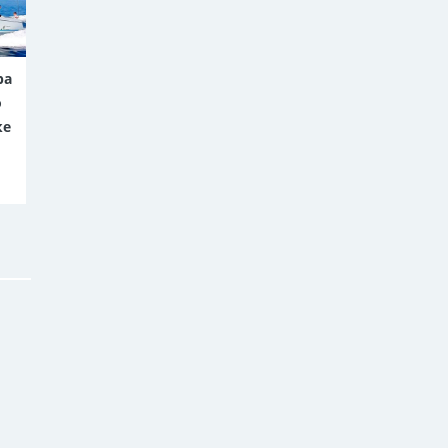
ра
о
ке