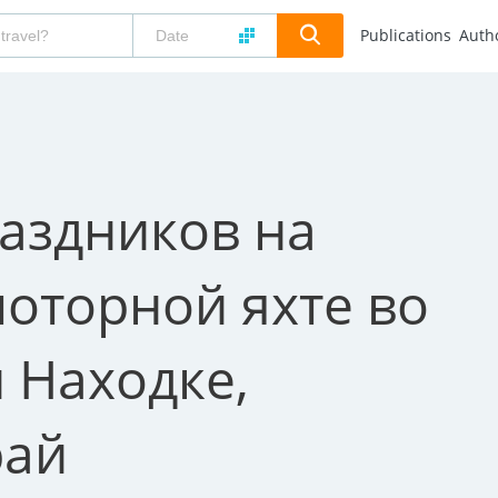
Publications
Auth
аздников на
оторной яхте во
 Находке,
рай