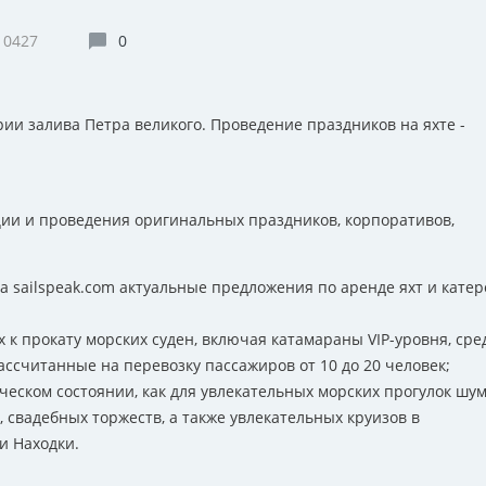
10427
0
рии залива Петра великого. Проведение праздников на яхте -
ии и проведения оригинальных праздников, корпоративов,
а sailspeak.com актуальные предложения по аренде яхт и катер
к прокату морских суден, включая катамараны VIP-уровня, сре
ассчитанные на перевозку пассажиров от 10 до 20 человек;
ческом состоянии, как для увлекательных морских прогулок шу
 свадебных торжеств, а также увлекательных круизов в
и Находки.