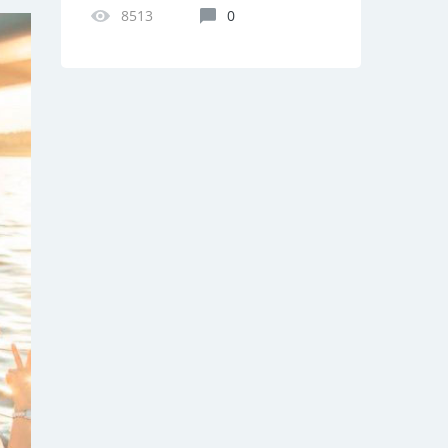
8513
0