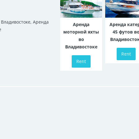
 Владивостоке
,
Аренда
Аренда
Аренда кате
е
моторной яхты
45 футов в
во
Владивосто
Владивостоке
Rent
Rent