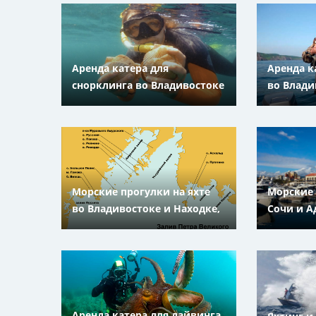
Аренда катера для
Аренда к
снорклинга во Владивостоке
во Влади
и Находке, Приморский
Приморс
Край
Морские прогулки на яхте
Морские 
во Владивостоке и Находке,
Сочи и А
Приморский Край
Краснода
Аренда катера для дайвинга