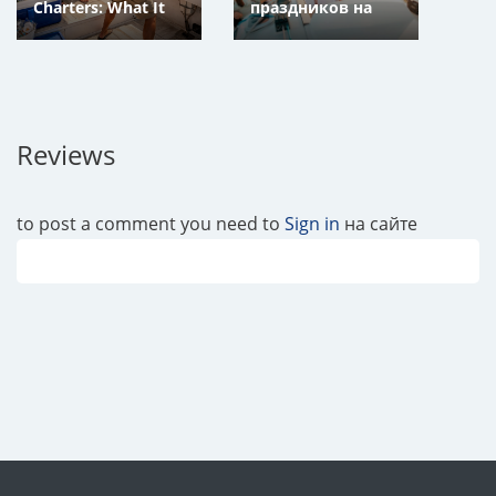
Charters: What It
праздников на
Really Costs
парусной или
моторной яхте во
Владивостоке и
Находке,
Приморский Край
Reviews
to post a comment you need to
Sign in
на сайте