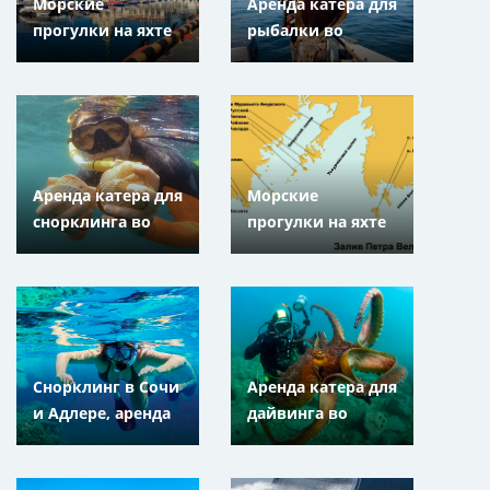
Морские
Аренда катера для
прогулки на яхте
рыбалки во
в Сочи и Адлере,
Владивостоке и
Краснодарский
Находке,
край
Приморский Край
Аренда катера для
Морские
снорклинга во
прогулки на яхте
Владивостоке и
во Владивостоке
Находке,
и Находке,
Приморский Край
Приморский Край
Снорклинг в Сочи
Аренда катера для
и Адлере, аренда
дайвинга во
катера для
Владивостоке и
подводного
Находке,