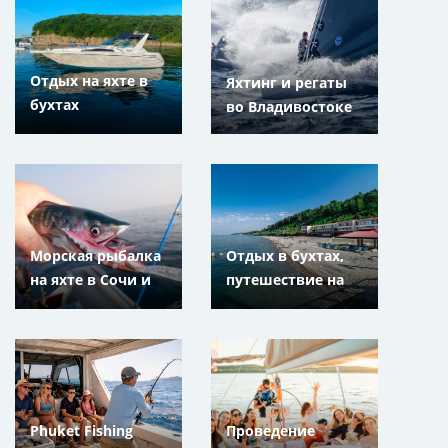
плавания с
Приморский Край
маской, трубкой
и ластами
Отдых на яхте в
Яхтинг и регаты
бухтах
во Владивостоке
Владивостока и
Находки,
Приморский Край
Морская рыбалка
Отдых в бухтах,
на яхте в Сочи и
путешествие на
Адлере,
яхте или катере в
Краснодарский
Сочи и Адлере,
край
Краснодарский
край
Phuket Fishing
Проведение